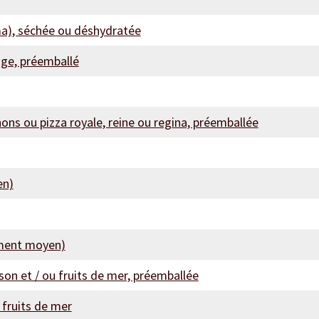
ma), séchée ou déshydratée
age, préemballé
s ou pizza royale, reine ou regina, préemballée
en)
iment moyen)
son et / ou fruits de mer, préemballée
 fruits de mer