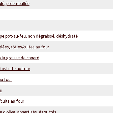
blé, préemballée
ype pot-au-feu, non dégraissé, déshydraté
lées, rôties/cuites au four
la graisse de canard
tie/cuite au four
au four
ur
cuits au four
le d'olive, appertisés, égouttés