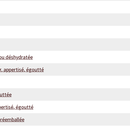
 ou déshydratée
r, appertisé, égoutté
outtée
pertisé, égoutté
préemballée