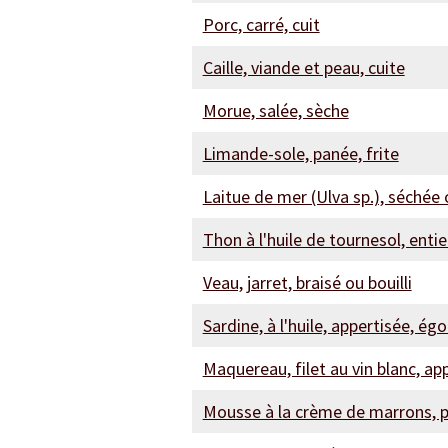
Porc, carré, cuit
Caille, viande et peau, cuite
Morue, salée, sèche
Limande-sole, panée, frite
Laitue de mer (Ulva sp.), séchée
Thon à l'huile de tournesol, entie
Veau, jarret, braisé ou bouilli
Sardine, à l'huile, appertisée, ég
Maquereau, filet au vin blanc, ap
Mousse à la crème de marrons, 