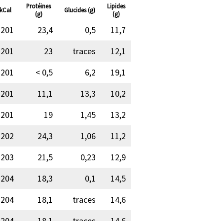
Protéines
Lipides
kCal
Glucides (g)
(g)
(g)
201
23,4
0,5
11,7
201
23
traces
12,1
201
< 0,5
6,2
19,1
201
11,1
13,3
10,2
201
19
1,45
13,2
202
24,3
1,06
11,2
203
21,5
0,23
12,9
204
18,3
0,1
14,5
204
18,1
traces
14,6
204
18,1
traces
14,6