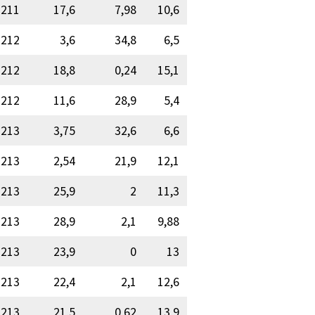
211
17,6
7,98
10,6
212
3,6
34,8
6,5
212
18,8
0,24
15,1
212
11,6
28,9
5,4
213
3,75
32,6
6,6
213
2,54
21,9
12,1
213
25,9
2
11,3
213
28,9
2,1
9,88
213
23,9
0
13
213
22,4
2,1
12,6
213
21,5
0,62
13,9