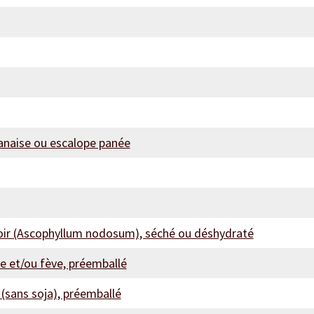
lanaise ou escalope panée
ir (Ascophyllum nodosum), séché ou déshydraté
he et/ou fève, préemballé
(sans soja), préemballé