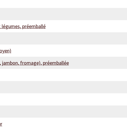
et légumes, préemballé
moyen)
, jambon, fromage), préemballée
ur