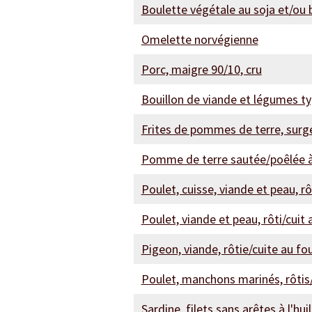
Boulette végétale au soja et/ou 
Omelette norvégienne
Porc, maigre 90/10, cru
Bouillon de viande et légumes t
Frites de pommes de terre, surge
Pomme de terre sautée/poêlée à 
Poulet, cuisse, viande et peau, rô
Poulet, viande et peau, rôti/cuit 
Pigeon, viande, rôtie/cuite au fo
Poulet, manchons marinés, rôtis/
Sardine, filets sans arêtes à l'hui