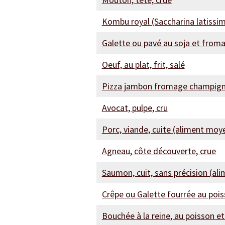
Kombu royal (Saccharina latissi
Galette ou pavé au soja et from
Oeuf, au plat, frit, salé
Pizza jambon fromage champignon
Avocat, pulpe, cru
Porc, viande, cuite (aliment moy
Agneau, côte découverte, crue
Saumon, cuit, sans précision (al
Crêpe ou Galette fourrée au pois
Bouchée à la reine, au poisson et