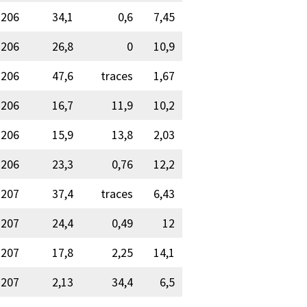
206
34,1
0,6
7,45
206
26,8
0
10,9
206
47,6
traces
1,67
206
16,7
11,9
10,2
206
15,9
13,8
2,03
206
23,3
0,76
12,2
207
37,4
traces
6,43
207
24,4
0,49
12
207
17,8
2,25
14,1
207
2,13
34,4
6,5