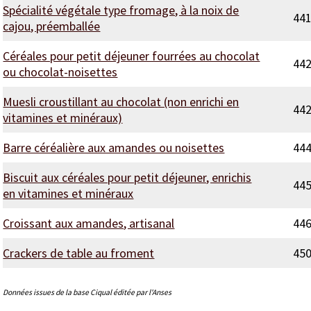
Spécialité végétale type fromage, à la noix de
44
cajou, préemballée
Céréales pour petit déjeuner fourrées au chocolat
44
ou chocolat-noisettes
Muesli croustillant au chocolat (non enrichi en
44
vitamines et minéraux)
Barre céréalière aux amandes ou noisettes
44
Biscuit aux céréales pour petit déjeuner, enrichis
44
en vitamines et minéraux
Croissant aux amandes, artisanal
44
Crackers de table au froment
45
Données issues de la base Ciqual éditée par l'Anses