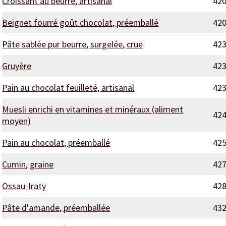
Croissant au beurre, artisanal
42
Beignet fourré goût chocolat, préemballé
42
Pâte sablée pur beurre, surgelée, crue
42
Gruyère
42
Pain au chocolat feuilleté, artisanal
42
Muesli enrichi en vitamines et minéraux (aliment
42
moyen)
Pain au chocolat, préemballé
42
Cumin, graine
42
Ossau-Iraty
42
Pâte d'amande, préemballée
43