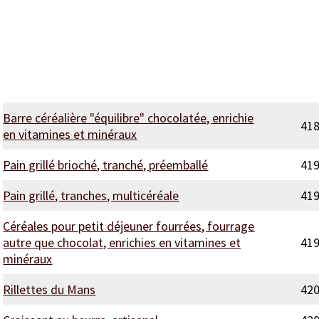
Barre céréalière "équilibre" chocolatée, enrichie
41
en vitamines et minéraux
Pain grillé brioché, tranché, préemballé
41
Pain grillé, tranches, multicéréale
41
Céréales pour petit déjeuner fourrées, fourrage
autre que chocolat, enrichies en vitamines et
41
minéraux
Rillettes du Mans
42