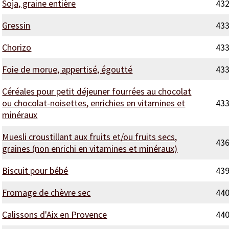
Soja, graine entière
43
Gressin
43
Chorizo
43
Foie de morue, appertisé, égoutté
43
Céréales pour petit déjeuner fourrées au chocolat
ou chocolat-noisettes, enrichies en vitamines et
43
minéraux
Muesli croustillant aux fruits et/ou fruits secs,
43
graines (non enrichi en vitamines et minéraux)
Biscuit pour bébé
43
Fromage de chèvre sec
44
Calissons d'Aix en Provence
44