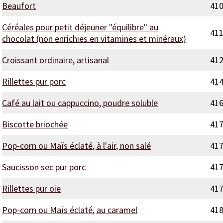
Beaufort
41
Céréales pour petit déjeuner "équilibre" au
41
chocolat (non enrichies en vitamines et minéraux)
Croissant ordinaire, artisanal
41
Rillettes pur porc
41
Café au lait ou cappuccino, poudre soluble
41
Biscotte briochée
41
Pop-corn ou Maïs éclaté, à l'air, non salé
41
Saucisson sec pur porc
41
Rillettes pur oie
41
Pop-corn ou Maïs éclaté, au caramel
41