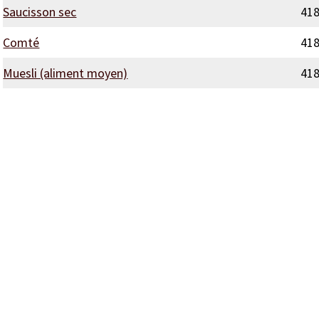
Saucisson sec
41
Comté
41
Muesli (aliment moyen)
41