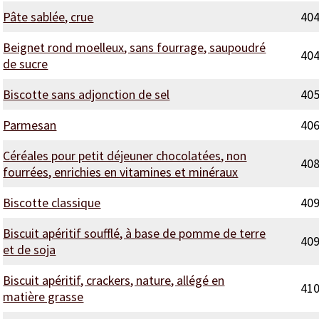
Pâte sablée, crue
40
Beignet rond moelleux, sans fourrage, saupoudré
40
de sucre
Biscotte sans adjonction de sel
40
Parmesan
40
Céréales pour petit déjeuner chocolatées, non
40
fourrées, enrichies en vitamines et minéraux
Biscotte classique
40
Biscuit apéritif soufflé, à base de pomme de terre
40
et de soja
Biscuit apéritif, crackers, nature, allégé en
41
matière grasse