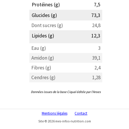
Protéines (g)
7,5
Glucides (g)
73,3
Dont sucres (g)
24,8
Lipides (g)
12,3
Eau (g)
3
Amidon (g)
39,1
Fibres (g)
2,4
Cendres (g)
1,28
Données issues de la base Ciqual éditée par l'Anses
Mentions légales
Contact
Site © 2026 mes-infos-nutrition.com