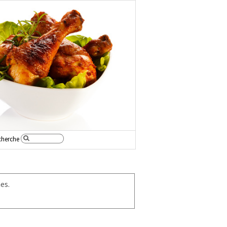
cherche
es.