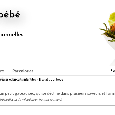
 bébé
tionnelles
Re
re
Par calories
éréales et biscuits infantiles
> Biscuit pour bébé
un petit
gâteau
sec, qui se décline dans plusieurs saveurs et form
Article
Biscuit
de
Wikipédia en français
(
auteurs
)