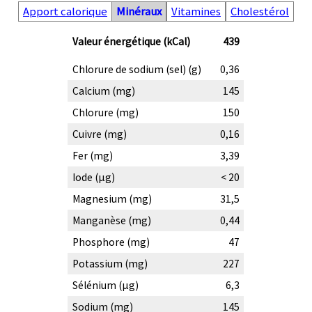
Apport calorique
Minéraux
Vitamines
Cholestérol
Valeur énergétique (kCal)
439
Chlorure de sodium (sel) (g)
0,36
Calcium (mg)
145
Chlorure (mg)
150
Cuivre (mg)
0,16
Fer (mg)
3,39
Iode (µg)
< 20
Magnesium (mg)
31,5
Manganèse (mg)
0,44
Phosphore (mg)
47
Potassium (mg)
227
Sélénium (µg)
6,3
Sodium (mg)
145