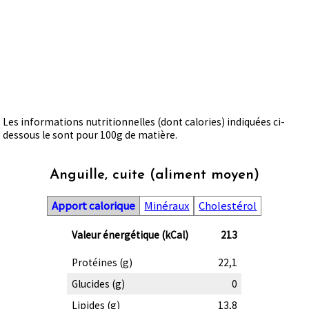
Les informations nutritionnelles (dont calories) indiquées ci-
dessous le sont pour 100g de matière.
Anguille, cuite (aliment moyen)
Apport calorique
Minéraux
Cholestérol
Valeur énergétique (kCal)
213
Protéines (g)
22,1
Glucides (g)
0
Lipides (g)
13,8