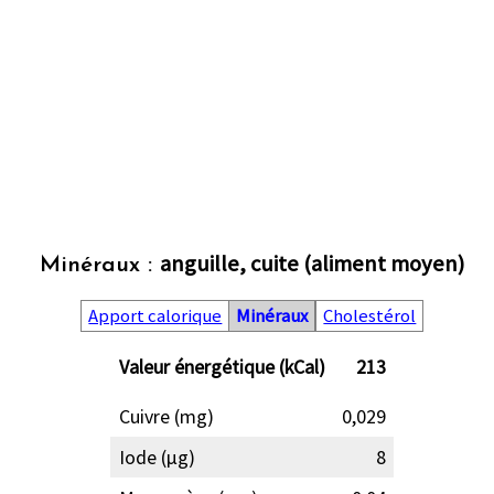
anguille, cuite (aliment moyen)
Minéraux :
Apport calorique
Minéraux
Cholestérol
Valeur énergétique (kCal)
213
Cuivre (mg)
0,029
Iode (µg)
8