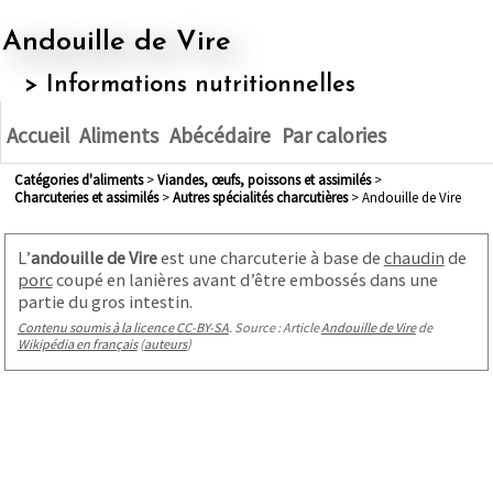
Andouille de Vire
> Informations nutritionnelles
Accueil
Aliments
Abécédaire
Par calories
Catégories d'aliments
>
viandes, œufs, poissons et assimilés
>
charcuteries et assimilés
>
autres spécialités charcutières
> Andouille de Vire
L’
andouille de Vire
est une charcuterie à base de
chaudin
de
porc
coupé en lanières avant d’être embossés dans une
partie du gros intestin.
Contenu soumis à la licence CC-BY-SA
. Source : Article
Andouille de Vire
de
Wikipédia en français
(
auteurs
)