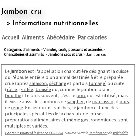
Jambon cru
> Informations nutritionnelles
Accueil
Aliments
Abécédaire
Par calories
Catégories d'aliments
>
viandes, œufs, poissons et assimilés
>
charcuteries et assimilés
>
jambons secs et crus
> Jambon cru
Le
jambon
est l'appellation charcutière désignant la cuisse
ou l'épaule
entière d'un animal destinée à être préparée
crue (après
salaison
,
séchage
et parfois
fumage
) ou cuite
(
rôtie
,
grillée
,
braisée
ou, comme le jambon blanc,
bouillie
). Le plus souvent, c'est le
porc
qui est utilisé, mais
il existe aussi des jambons de
sanglier
, de
marcassin
, d'
ours
,
de
renne
. Entier ou en tranches, le jambon est une des
principales spécialités de la
charcuterie
, où ses
préparations alimentaires
et même
gastronomiques
, sont
multiples et variées.
Contenu soumis à la licence CC-BY-SA
. Source : Article
Jambon cru
de
Wikipédia