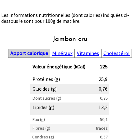
Les informations nutritionnelles (dont calories) indiquées ci-
dessous le sont pour 100g de matière.
Jambon cru
Apport calorique
Minéraux
Vitamines
Cholestérol
Valeur énergétique (kCal)
225
Protéines (g)
25,9
Glucides (g)
0,76
Dont sucres (g)
0,75
Lipides (g)
13,2
Eau (g)
50,1
Fibres (g)
traces
Cendres (g)
6,57