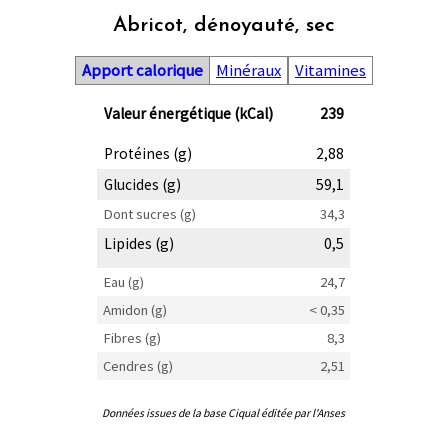
Abricot, dénoyauté, sec
Apport calorique
Minéraux
Vitamines
Valeur énergétique (kCal)
239
Protéines (g)
2,88
Glucides (g)
59,1
Dont sucres (g)
34,3
Lipides (g)
0,5
Eau (g)
24,7
Amidon (g)
< 0,35
Fibres (g)
8,3
Cendres (g)
2,51
Données issues de la base Ciqual éditée par l'Anses