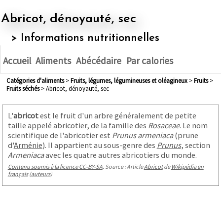
Abricot, dénoyauté, sec
> Informations nutritionnelles
Accueil
Aliments
Abécédaire
Par calories
Catégories d'aliments
>
fruits, légumes, légumineuses et oléagineux
>
fruits
>
fruits séchés
> Abricot, dénoyauté, sec
L'
abricot
est le fruit d'un arbre généralement de petite
taille appelé
abricotier
, de la famille des
Rosaceae
. Le nom
scientifique de l'abricotier est
Prunus armeniaca
(prune
d'
Arménie
). Il appartient au sous-genre des
Prunus
, section
Armeniaca
avec les quatre autres abricotiers du monde.
Contenu soumis à la licence CC-BY-SA
. Source : Article
Abricot
de
Wikipédia en
français
(
auteurs
)