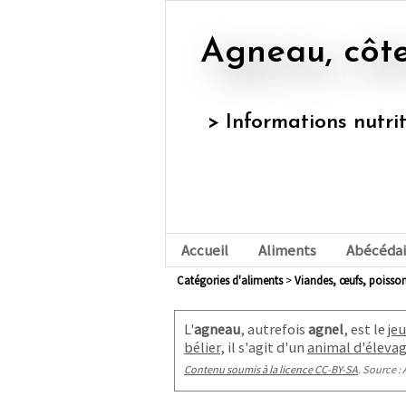
Agneau, côte
> Informations nutri
Accueil
Aliments
Abécédai
Catégories d'aliments
>
viandes, œufs, poisson
L'
agneau
, autrefois
agnel
, est le
je
bélier
, il s'agit d'un
animal d'éleva
Contenu soumis à la licence CC-BY-SA
. Source : 