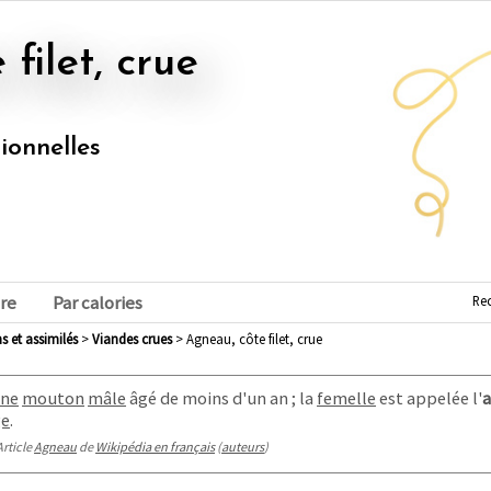
 filet, crue
tionnelles
Re
re
Par calories
s et assimilés
>
viandes crues
> Agneau, côte filet, crue
une
mouton
mâle
âgé de moins d'un an
; la
femelle
est appelée l'
a
ge
.
Article
Agneau
de
Wikipédia en français
(
auteurs
)