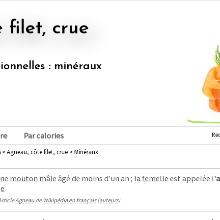
 filet, crue
tionnelles : minéraux
Re
re
Par calories
s
> Agneau, côte filet, crue > Minéraux
une
mouton
mâle
âgé de moins d'un an
; la
femelle
est appelée l'
a
ge
.
Article
Agneau
de
Wikipédia en français
(
auteurs
)