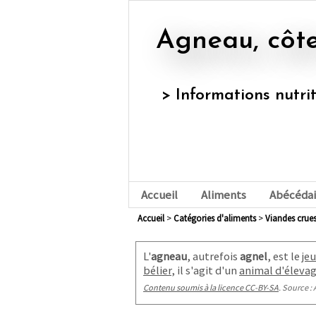
Agneau, côte
> Informations nutri
Accueil
Aliments
Abécédai
Accueil
>
Catégories d'aliments
>
viandes crue
L'
agneau
, autrefois
agnel
, est le
je
bélier
, il s'agit d'un
animal d'éleva
Contenu soumis à la licence CC-BY-SA
. Source : 