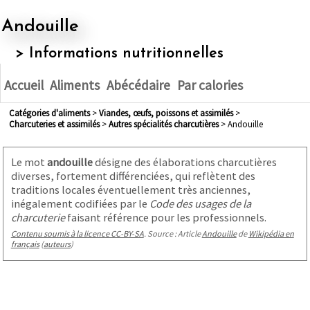
Andouille
> Informations nutritionnelles
Accueil
Aliments
Abécédaire
Par calories
Catégories d'aliments
>
viandes, œufs, poissons et assimilés
>
charcuteries et assimilés
>
autres spécialités charcutières
> Andouille
Le mot
andouille
désigne des élaborations charcutières
diverses, fortement différenciées, qui reflètent des
traditions locales éventuellement très anciennes,
inégalement codifiées par le
Code des usages de la
charcuterie
faisant référence pour les professionnels.
Contenu soumis à la licence CC-BY-SA
. Source : Article
Andouille
de
Wikipédia en
français
(
auteurs
)