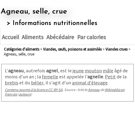
Agneau, selle, crue
> Informations nutritionnelles
Accueil
Aliments
Abécédaire
Par calories
Catégories d'aliments
>
viandes, œufs, poissons et assimilés
>
viandes crues
>
Agneau, selle, crue
L'
agneau
, autrefois
agnel
, est le
jeune
mouton
mâle
âgé de
moins d'un an
; la
femelle
est appelée l'
agnelle
.
Petit
de la
brebis
et du
bélier
, il s'agit d'un
animal d'élevage
.
Contenu soumis à la licence CC-BY-SA
. Source : Article
Agneau
de
Wikipédia en
français
(
auteurs
)