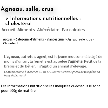
Agneau, selle, crue
> Informations nutritionnelles :
cholestérol
Accueil
Aliments
Abécédaire
Par calories
Accueil
>
Catégories d'aliments
>
viandes crues
> Agneau, selle, crue >
Cholestérol
L'
agneau
, autrefois
agnel
, est le
jeune
mouton
mâle
âgé de
moins d'un an
; la
femelle
est appelée l'
agnelle
.
Petit
de la
brebis
et du
bélier
, il s'agit d'un
animal d'élevage
.
Contenu soumis à la licence CC-BY-SA
. Source : Article
Agneau
de
Wikipédia en
français
(
auteurs
)
Les informations nutritionnelles indiquées ci-dessous le sont
pour 100g de matière.