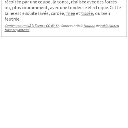
récoltée par une coupe, la tonte, réalisée avec des
forces
ou, plus couramment, avec une tondeuse électrique. Cette
laine est ensuite lavée, cardée,
filée
et
tissée
, ou bien
feutrée
.
Contenu soumis à la licence CC-BY-SA
. Source : Article
Mouton
de
Wikipédia en
français
(
auteurs
)