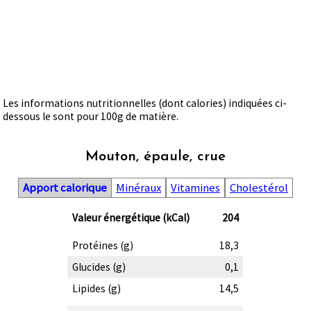
Les informations nutritionnelles (dont calories) indiquées ci-
dessous le sont pour 100g de matière.
Mouton, épaule, crue
Apport calorique
Minéraux
Vitamines
Cholestérol
Valeur énergétique (kCal)
204
Protéines (g)
18,3
Glucides (g)
0,1
Lipides (g)
14,5