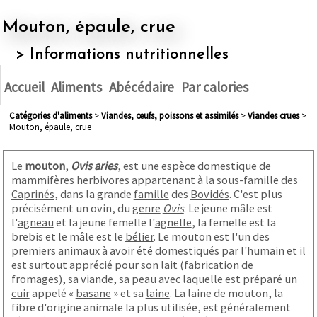
Mouton, épaule, crue
> Informations nutritionnelles
Accueil
Aliments
Abécédaire
Par calories
Catégories d'aliments
>
viandes, œufs, poissons et assimilés
>
viandes crues
>
Mouton, épaule, crue
Le
mouton
,
Ovis aries
, est une
espèce
domestique
de
mammifères
herbivores
appartenant à la
sous-famille
des
Caprinés
, dans la grande
famille
des
Bovidés
. C'est plus
précisément un ovin, du
genre
Ovis
. Le jeune mâle est
l'
agneau
et la jeune femelle l'
agnelle
, la femelle est la
brebis et le mâle est le
bélier
. Le mouton est l'un des
premiers animaux à avoir été domestiqués par l'humain et il
est surtout apprécié pour son
lait
(fabrication de
fromages
), sa viande, sa
peau
avec laquelle est préparé un
cuir
appelé «
basane
» et sa
laine
. La laine de mouton, la
fibre d'origine animale la plus utilisée, est généralement