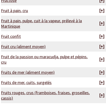
Fructose
[+]
Fruit à pain, cru
[+]
Fruit à pain, pulpe, cuit à la vapeur, prélevé à la
[+]
Martinique
Fruit confit
[+]
Fruit cru (aliment moyen)
[+]
Fruit de la passion ou maracudja, pulpe et pépins,
[+]
cru
Fruits de mer (aliment moyen)
[+]
Fruits de mer, cuits, surgelés
[+]
Fruits rouges, crus (framboises, fraises, groseilles,
[+]
cassis)