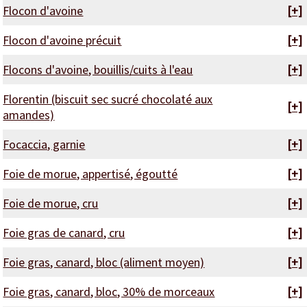
Flocon d'avoine
[+]
Flocon d'avoine précuit
[+]
Flocons d'avoine, bouillis/cuits à l'eau
[+]
Florentin (biscuit sec sucré chocolaté aux
[+]
amandes)
Focaccia, garnie
[+]
Foie de morue, appertisé, égoutté
[+]
Foie de morue, cru
[+]
Foie gras de canard, cru
[+]
Foie gras, canard, bloc (aliment moyen)
[+]
Foie gras, canard, bloc, 30% de morceaux
[+]