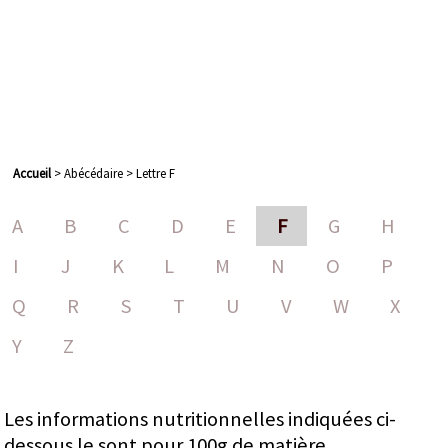
Accueil
> Abécédaire > Lettre F
A
B
C
D
E
F
G
H
I
J
K
L
M
N
O
P
Q
R
S
T
U
V
W
X
Y
Z
Les informations nutritionnelles indiquées ci-
dessous le sont pour 100g de matière.