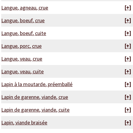
Langue, agneau, crue
[+]
Langue, boeuf, crue
[+]
Langue, boeuf, cuite
[+]
Langue, porc, crue
[+]
Langue, veau, crue
[+]
Langue, veau, cuite
[+]
Lapin à la moutarde, préemballé
[+]
Lapin de garenne, viande, crue
[+]
Lapin de garenne, viande, cuite
[+]
Lapin, viande braisée
[+]