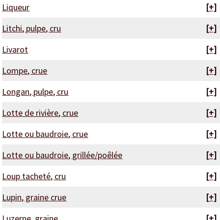
Liqueur
[+]
Litchi, pulpe, cru
[+]
Livarot
[+]
Lompe, crue
[+]
Longan, pulpe, cru
[+]
Lotte de rivière, crue
[+]
Lotte ou baudroie, crue
[+]
Lotte ou baudroie, grillée/poêlée
[+]
Loup tacheté, cru
[+]
Lupin, graine crue
[+]
Luzerne, graine
[+]