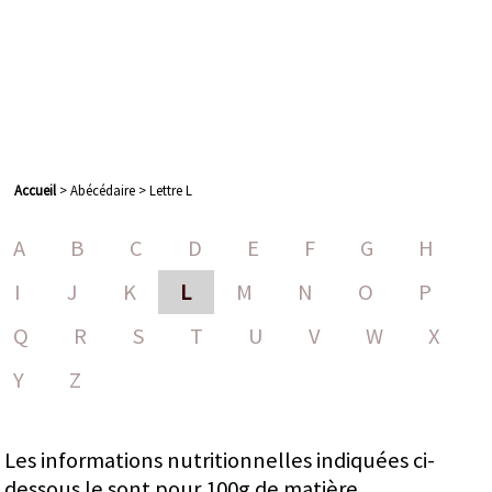
Accueil
> Abécédaire > Lettre L
A
B
C
D
E
F
G
H
I
J
K
L
M
N
O
P
Q
R
S
T
U
V
W
X
Y
Z
Les informations nutritionnelles indiquées ci-
dessous le sont pour 100g de matière.