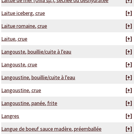
Laitue de mer (Ulva sp.), séchée ou déshydratée
[+]
Laitue iceberg, crue
[+]
Laitue romaine, crue
[+]
Laitue, crue
[+]
Langouste, bouillie/cuite à l'eau
[+]
Langouste, crue
[+]
Langoustine, bouillie/cuite à l'eau
[+]
Langoustine, crue
[+]
Langoustine, panée, frite
[+]
Langres
[+]
Langue de boeuf sauce madère, préemballée
[+]