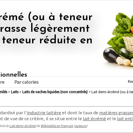
grasse légèrement
 teneur réduite en
tionnelles
Re
re
Par calories
imilés
>
laits
>
laits de vaches liquides (non concentrés)
> Lait demi-écrémé (ou à ten
dardisé par l'
industrie laitière
et dont le taux de
matières grasse
nt de vue de ce critère, il se situe entre le
lait écrémé
et le
lait ent
Article
Lait demi-écrémé
de
Wikipédia en français
(
auteurs
)