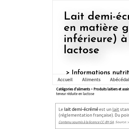
Lait demi-écrémé (ou à teneur
en matière 
inférieure) à
lactose
> Informations nutri
Accueil
Aliments
Abécédai
Catégories d'aliments
>
produits laitiers et ass
teneur réduite en lactose
Le
lait demi-écrémé
est un
lait
stan
(réglementation française
). Du poi
Contenu soumis à la licence CC-BY-SA
. Source : 