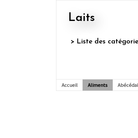
laits
> Liste des catégori
Accueil
Aliments
Abécédai