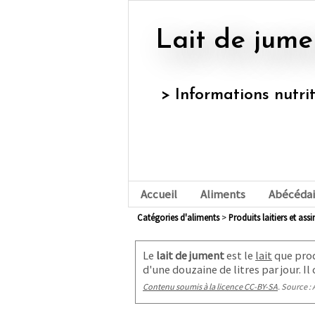
Lait de jume
> Informations nutri
Accueil
Aliments
Abécédai
Catégories d'aliments
>
produits laitiers et ass
Le
lait de jument
est le
lait
que prod
d'une douzaine de litres par jour. 
Contenu soumis à la licence CC-BY-SA
. Source : 