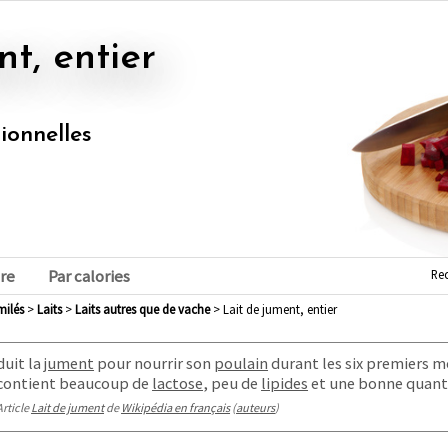
nt, entier
tionnelles
Re
re
Par calories
imilés
>
laits
>
laits autres que de vache
> Lait de jument, entier
uit la
jument
pour nourrir son
poulain
durant les six premiers mo
Il contient beaucoup de
lactose
, peu de
lipides
et une bonne quant
Article
Lait de jument
de
Wikipédia en français
(
auteurs
)