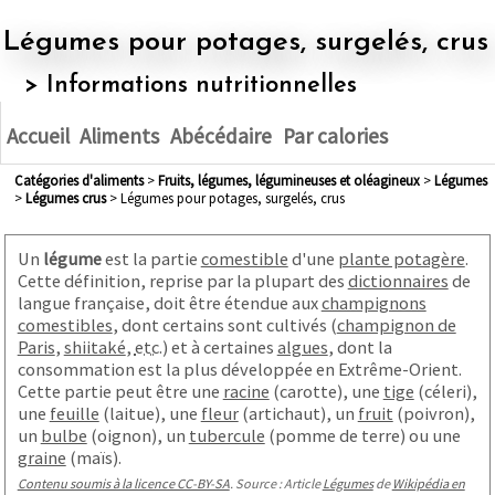
Légumes pour potages, surgelés, crus
> Informations nutritionnelles
Accueil
Aliments
Abécédaire
Par calories
Catégories d'aliments
>
fruits, légumes, légumineuses et oléagineux
>
légumes
>
légumes crus
> Légumes pour potages, surgelés, crus
Un
légume
est la partie
comestible
d'une
plante potagère
.
Cette définition, reprise par la plupart des
dictionnaires
de
langue française, doit être étendue aux
champignons
comestibles
, dont certains sont cultivés (
champignon de
Paris
,
shiitaké
,
etc.
) et à certaines
algues
, dont la
consommation est la plus développée en Extrême-Orient
.
Cette partie peut être une
racine
(carotte), une
tige
(céleri),
une
feuille
(laitue), une
fleur
(artichaut), un
fruit
(poivron),
un
bulbe
(oignon)
, un
tubercule
(pomme de terre) ou une
graine
(maïs).
Contenu soumis à la licence CC-BY-SA
. Source : Article
Légumes
de
Wikipédia en