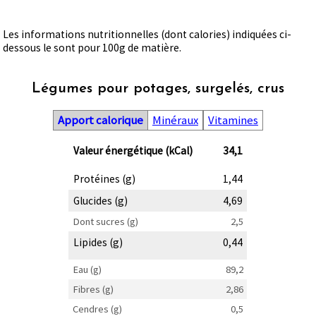
Les informations nutritionnelles (dont calories) indiquées ci-
dessous le sont pour 100g de matière.
Légumes pour potages, surgelés, crus
Apport calorique
Minéraux
Vitamines
Valeur énergétique (kCal)
34,1
Protéines (g)
1,44
Glucides (g)
4,69
Dont sucres (g)
2,5
Lipides (g)
0,44
Eau (g)
89,2
Fibres (g)
2,86
Cendres (g)
0,5