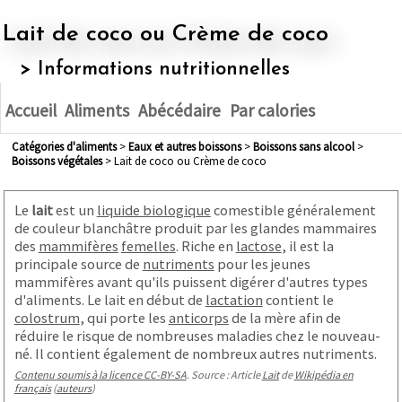
Lait de coco ou Crème de coco
> Informations nutritionnelles
Accueil
Aliments
Abécédaire
Par calories
Catégories d'aliments
>
eaux et autres boissons
>
boissons sans alcool
>
boissons végétales
> Lait de coco ou Crème de coco
Le
lait
est un
liquide biologique
comestible généralement
de couleur blanchâtre produit par les glandes mammaires
des
mammifères
femelles
. Riche en
lactose
, il est la
principale source de
nutriments
pour les jeunes
mammifères avant qu'ils puissent digérer d'autres types
d'aliments. Le lait en début de
lactation
contient le
colostrum
, qui porte les
anticorps
de la mère afin de
réduire le risque de nombreuses maladies chez le nouveau-
né. Il contient également de nombreux autres nutriments.
Contenu soumis à la licence CC-BY-SA
. Source : Article
Lait
de
Wikipédia en
français
(
auteurs
)