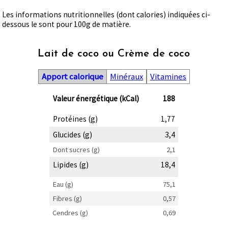
Les informations nutritionnelles (dont calories) indiquées ci-
dessous le sont pour 100g de matière.
Lait de coco ou Crème de coco
Apport calorique
Minéraux
Vitamines
Valeur énergétique (kCal)
188
Protéines (g)
1,77
Glucides (g)
3,4
Dont sucres (g)
2,1
Lipides (g)
18,4
Eau (g)
75,1
Fibres (g)
0,57
Cendres (g)
0,69