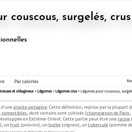
r couscous, surgelés, crus
tionnelles
Re
re
Par calories
mineuses et oléagineux
>
légumes
>
légumes crus
> Légumes pour couscous, surgelé
e
d'une
plante potagère
. Cette définition, reprise par la plupart 
s
comestibles
, dont certains sont cultivés (
champignon de Paris
,
développée en Extrême-Orient
. Cette partie peut être une
racine
), un
fruit
(poivron), un
bulbe
(oignon)
, un
tubercule
(pomme de 
Article
Légumes
de
Wikipédia en français
(
auteurs
)