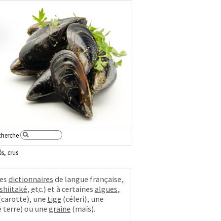
cherche
s, crus
des
dictionnaires
de langue française,
shiitaké
,
etc.
) et à certaines
algues
,
(carotte), une
tige
(céleri), une
terre) ou une
graine
(maïs).