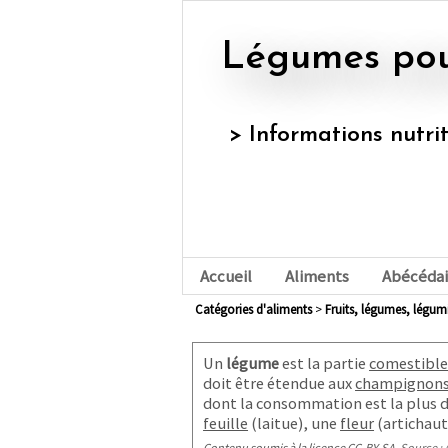
Légumes pou
> Informations nutri
Accueil
Aliments
Abécédai
Catégories d'aliments
>
fruits, légumes, légu
Un
légume
est la partie
comestibl
doit être étendue aux
champignon
dont la consommation est la plus 
feuille
(laitue), une
fleur
(artichaut
Contenu soumis à la licence CC-BY-SA
. Source : 