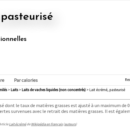
 pasteurisé
tionnelles
Re
re
Par calories
imilés
>
laits
>
laits de vaches liquides (non concentrés)
> Lait écrémé, pasteurisé
é dont le taux de matières grasses est ajusté à un maximum de 0,
tes survenues avec le retrait des matières grasses. Il est égale
Article
Lait écrémé
de
Wikipédia en français
(
auteurs
)