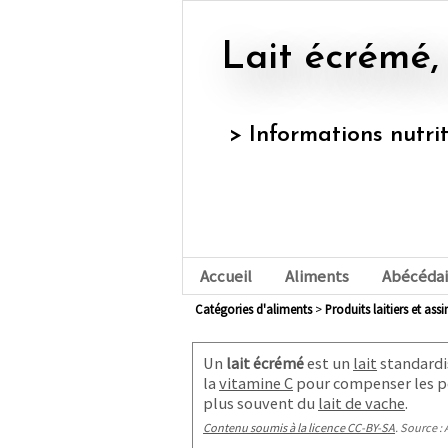
Lait écrémé,
> Informations nutri
Accueil
Aliments
Abécédai
Catégories d'aliments
>
produits laitiers et ass
Un
lait écrémé
est un
lait
standardis
la
vitamine C
pour compenser les per
plus souvent du
lait de vache
.
Contenu soumis à la licence CC-BY-SA
. Source : 