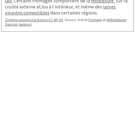
lait
. Certains fromages comportent de la
moisissure
, sur la
croûte externe et/ou à l'intérieur, et même des
larves
vivantes comestibles
dans certaines régions.
Contenu soumis à la licence CC-BY-SA
. Source : Article
Fromage
de
Wikipédia en
français
(
auteurs
)