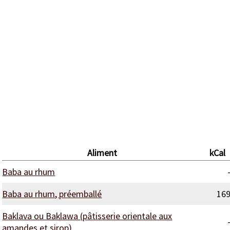
Aliment
kCal
Baba au rhum
Baba au rhum, préemballé
16
Baklava ou Baklawa (pâtisserie orientale aux
amandes et sirop)