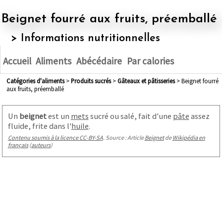
Beignet fourré aux fruits, préemballé
> Informations nutritionnelles
Accueil
Aliments
Abécédaire
Par calories
Catégories d'aliments
>
produits sucrés
>
gâteaux et pâtisseries
> Beignet fourré
aux fruits, préemballé
Un
beignet
est un
mets
sucré ou salé, fait d'une
pâte
assez
fluide, frite dans l'
huile
.
Contenu soumis à la licence CC-BY-SA
. Source : Article
Beignet
de
Wikipédia en
français
(
auteurs
)