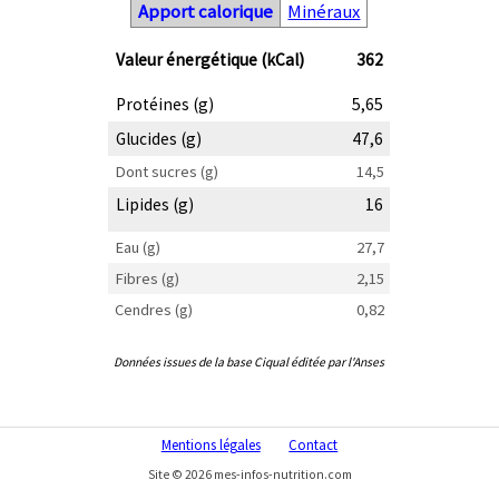
Apport calorique
Minéraux
Valeur énergétique (kCal)
362
Protéines (g)
5,65
Glucides (g)
47,6
Dont sucres (g)
14,5
Lipides (g)
16
Eau (g)
27,7
Fibres (g)
2,15
Cendres (g)
0,82
Données issues de la base Ciqual éditée par l'Anses
Mentions légales
Contact
Site © 2026 mes-infos-nutrition.com