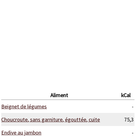
Aliment
kCal
Beignet de légumes
-
Choucroute, sans garniture, égouttée, cuite
75,3
Endive au jambon
-