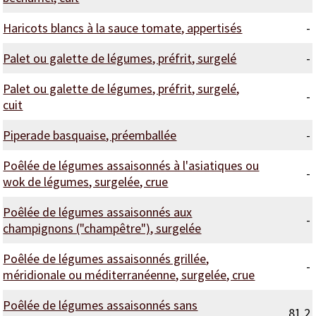
Haricots blancs à la sauce tomate, appertisés
-
Palet ou galette de légumes, préfrit, surgelé
-
Palet ou galette de légumes, préfrit, surgelé,
-
cuit
Piperade basquaise, préemballée
-
Poêlée de légumes assaisonnés à l'asiatiques ou
-
wok de légumes, surgelée, crue
Poêlée de légumes assaisonnés aux
-
champignons ("champêtre"), surgelée
Poêlée de légumes assaisonnés grillée,
-
méridionale ou méditerranéenne, surgelée, crue
Poêlée de légumes assaisonnés sans
81,2