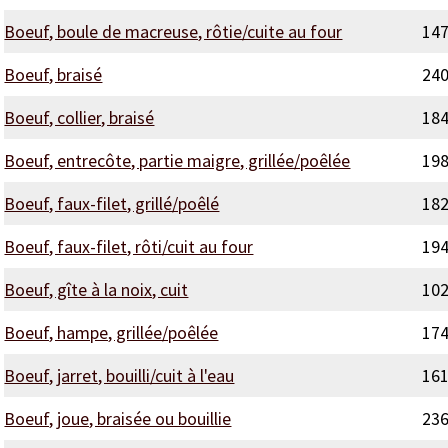
Boeuf, boule de macreuse, rôtie/cuite au four
14
Boeuf, braisé
24
Boeuf, collier, braisé
18
Boeuf, entrecôte, partie maigre, grillée/poêlée
19
Boeuf, faux-filet, grillé/poêlé
18
Boeuf, faux-filet, rôti/cuit au four
19
Boeuf, gîte à la noix, cuit
10
Boeuf, hampe, grillée/poêlée
17
Boeuf, jarret, bouilli/cuit à l'eau
16
Boeuf, joue, braisée ou bouillie
23