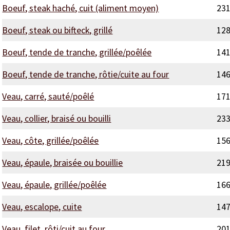
Boeuf, steak haché, cuit (aliment moyen)
23
Boeuf, steak ou bifteck, grillé
12
Boeuf, tende de tranche, grillée/poêlée
14
Boeuf, tende de tranche, rôtie/cuite au four
14
Veau, carré, sauté/poêlé
17
Veau, collier, braisé ou bouilli
23
Veau, côte, grillée/poêlée
15
Veau, épaule, braisée ou bouillie
21
Veau, épaule, grillée/poêlée
16
Veau, escalope, cuite
14
Veau, filet, rôti/cuit au four
20