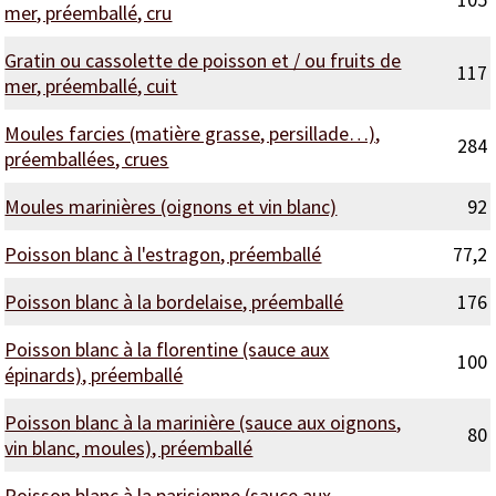
mer, préemballé, cru
Gratin ou cassolette de poisson et / ou fruits de
117
mer, préemballé, cuit
Moules farcies (matière grasse, persillade…),
284
préemballées, crues
Moules marinières (oignons et vin blanc)
92
Poisson blanc à l'estragon, préemballé
77,2
Poisson blanc à la bordelaise, préemballé
176
Poisson blanc à la florentine (sauce aux
100
épinards), préemballé
Poisson blanc à la marinière (sauce aux oignons,
80
vin blanc, moules), préemballé
Poisson blanc à la parisienne (sauce aux