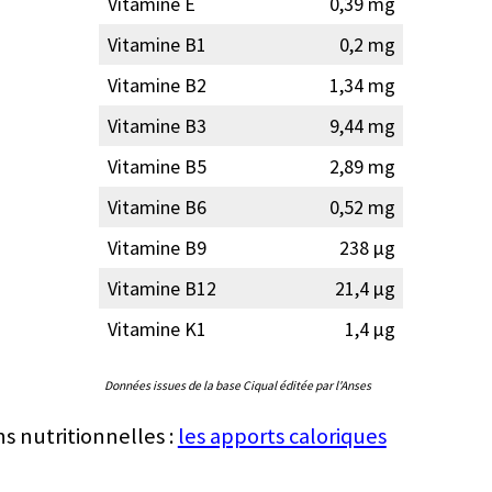
Vitamine E
0,39 mg
Vitamine B1
0,2 mg
Vitamine B2
1,34 mg
Vitamine B3
9,44 mg
Vitamine B5
2,89 mg
Vitamine B6
0,52 mg
Vitamine B9
238 µg
Vitamine B12
21,4 µg
Vitamine K1
1,4 µg
Données issues de la base Ciqual éditée par l'Anses
ns nutritionnelles :
les apports caloriques