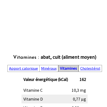
abat, cuit (aliment moyen)
Vitamines :
Apport calorique
Minéraux
Vitamines
Cholestérol
Valeur énergétique (kCal)
162
Vitamine C
10,3 mg
Vitamine D
0,77 µg