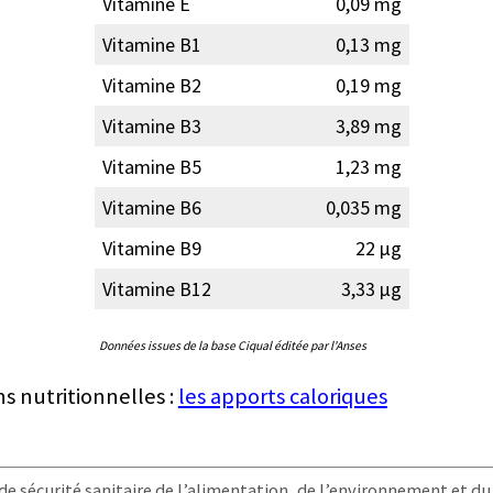
Vitamine E
0,09 mg
Vitamine B1
0,13 mg
Vitamine B2
0,19 mg
Vitamine B3
3,89 mg
Vitamine B5
1,23 mg
Vitamine B6
0,035 mg
Vitamine B9
22 µg
Vitamine B12
3,33 µg
Données issues de la base Ciqual éditée par l'Anses
ns nutritionnelles :
les apports caloriques
e sécurité sanitaire de l’alimentation, de l’environnement et du t