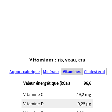
ris, veau, cru
Vitamines :
Apport calorique
Minéraux
Vitamines
Cholestérol
Valeur énergétique (kCal)
96,6
Vitamine C
49,2 mg
Vitamine D
0,25 µg