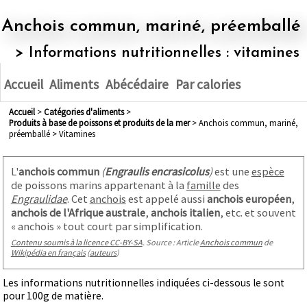
Anchois commun, mariné, préemballé
> Informations nutritionnelles : vitamines
Accueil
Aliments
Abécédaire
Par calories
Accueil
>
Catégories d'aliments
>
produits à base de poissons et produits de la mer
> Anchois commun, mariné,
préemballé > Vitamines
L'
anchois commun
(
Engraulis encrasicolus
)
est une
espèce
de poissons marins appartenant à la
famille
des
Engraulidae
. Cet
anchois
est appelé aussi
anchois européen
,
anchois de l'Afrique australe
,
anchois italien
, etc. et souvent
« anchois » tout court par simplification
.
Contenu soumis à la licence CC-BY-SA
. Source : Article
Anchois commun
de
Wikipédia en français
(
auteurs
)
Les informations nutritionnelles indiquées ci-dessous le sont
pour 100g de matière.