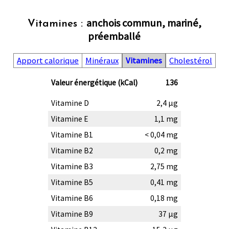
anchois commun, mariné,
Vitamines :
préemballé
Apport calorique
Minéraux
Vitamines
Cholestérol
Valeur énergétique (kCal)
136
Vitamine D
2,4 µg
Vitamine E
1,1 mg
Vitamine B1
< 0,04 mg
Vitamine B2
0,2 mg
Vitamine B3
2,75 mg
Vitamine B5
0,41 mg
Vitamine B6
0,18 mg
Vitamine B9
37 µg