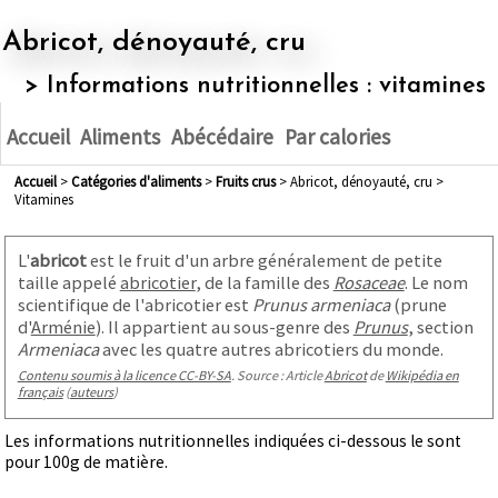
Abricot, dénoyauté, cru
> Informations nutritionnelles : vitamines
Accueil
Aliments
Abécédaire
Par calories
Accueil
>
Catégories d'aliments
>
fruits crus
> Abricot, dénoyauté, cru >
Vitamines
L'
abricot
est le fruit d'un arbre généralement de petite
taille appelé
abricotier
, de la famille des
Rosaceae
. Le nom
scientifique de l'abricotier est
Prunus armeniaca
(prune
d'
Arménie
). Il appartient au sous-genre des
Prunus
, section
Armeniaca
avec les quatre autres abricotiers du monde.
Contenu soumis à la licence CC-BY-SA
. Source : Article
Abricot
de
Wikipédia en
français
(
auteurs
)
Les informations nutritionnelles indiquées ci-dessous le sont
pour 100g de matière.