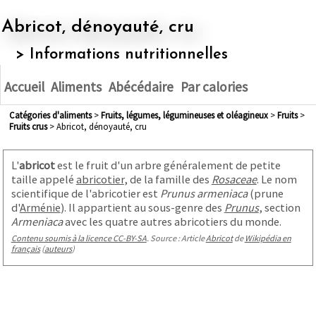
Abricot, dénoyauté, cru
> Informations nutritionnelles
Accueil
Aliments
Abécédaire
Par calories
Catégories d'aliments
>
fruits, légumes, légumineuses et oléagineux
>
fruits
>
fruits crus
> Abricot, dénoyauté, cru
L'
abricot
est le fruit d'un arbre généralement de petite
taille appelé
abricotier
, de la famille des
Rosaceae
. Le nom
scientifique de l'abricotier est
Prunus armeniaca
(prune
d'
Arménie
). Il appartient au sous-genre des
Prunus
, section
Armeniaca
avec les quatre autres abricotiers du monde.
Contenu soumis à la licence CC-BY-SA
. Source : Article
Abricot
de
Wikipédia en
français
(
auteurs
)