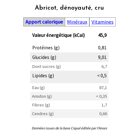
Abricot, dénoyauté, cru
Apport calorique
Minéraux
Vitamines
Valeur énergétique (kCal)
45,9
Protéines (g)
0,81
Glucides (g)
9,01
Dont sucres (g)
6,7
Lipides (g)
< 0,5
Eau (g)
87,1
Amidon (g)
< 0,35
Fibres (g)
1,7
Cendres (g)
0,66
Données issues de la base Ciqual éditée par l'Anses