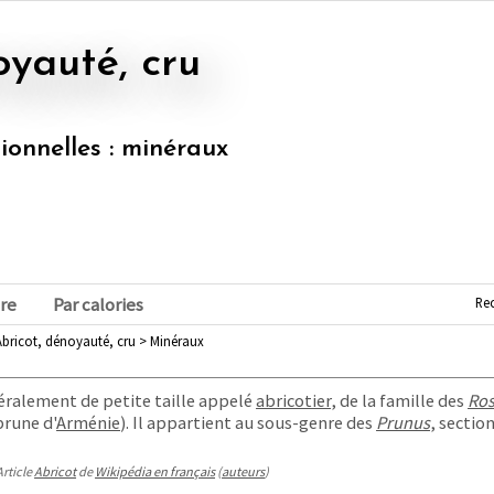
oyauté, cru
tionnelles : minéraux
Re
re
Par calories
bricot, dénoyauté, cru > Minéraux
néralement de petite taille appelé
abricotier
, de la famille des
Ro
rune d'
Arménie
). Il appartient au sous-genre des
Prunus
, sectio
Article
Abricot
de
Wikipédia en français
(
auteurs
)