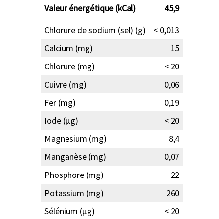
Valeur énergétique (kCal)
45,9
Chlorure de sodium (sel) (g)
< 0,013
Calcium (mg)
15
Chlorure (mg)
< 20
Cuivre (mg)
0,06
Fer (mg)
0,19
Iode (µg)
< 20
Magnesium (mg)
8,4
Manganèse (mg)
0,07
Phosphore (mg)
22
Potassium (mg)
260
Sélénium (µg)
< 20