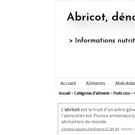
Abricot, dén
> Informations nutri
Accueil
Aliments
Abécédai
Accueil
>
Catégories d'aliments
>
fruits crus
> A
L'
abricot
est le fruit d'un arbre gé
l'abricotier est
Prunus armeniaca
(p
abricotiers du monde.
Contenu soumis à la licence CC-BY-SA
. Source : 