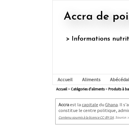
Accra de po
> Informations nutri
Accueil
Aliments
Abécédai
Accueil
>
Catégories d'aliments
>
produits à b
Accra
est la
capitale
du
Ghana
. Il 
constitue le centre politique, admi
Contenu soumis à la licence CC-BY-SA
. Source : 