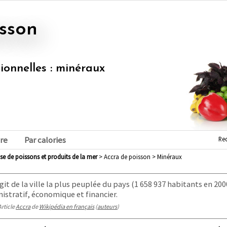
isson
tionnelles : minéraux
Re
re
Par calories
ase de poissons et produits de la mer
> Accra de poisson > Minéraux
s'agit de la ville la plus peuplée du pays (1 658 937 habitants en 20
nistratif, économique et financier.
Article
Accra
de
Wikipédia en français
(
auteurs
)