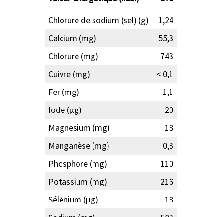
Chlorure de sodium (sel) (g)
1,24
Calcium (mg)
55,3
Chlorure (mg)
743
Cuivre (mg)
< 0,1
Fer (mg)
1,1
Iode (µg)
20
Magnesium (mg)
18
Manganèse (mg)
0,3
Phosphore (mg)
110
Potassium (mg)
216
Sélénium (µg)
18