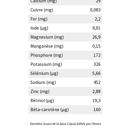
Calcium (mg)
29
Cuivre (mg)
0,083
Fer (mg)
2,2
Iode (µg)
9,01
Magnesium (mg)
26,9
Manganèse (mg)
0,15
Phosphore (mg)
172
Potassium (mg)
326
Sélénium (µg)
5,66
Sodium (mg)
452
Zinc (mg)
2,88
Rétinol (µg)
19,3
Béta-carotène (µg)
160
Données issues de la base Ciqual éditée par l'Anses