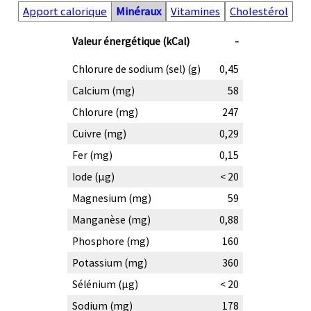
Apport calorique
Minéraux
Vitamines
Cholestérol
Valeur énergétique (kCal)
-
Chlorure de sodium (sel) (g)
0,45
Calcium (mg)
58
Chlorure (mg)
247
Cuivre (mg)
0,29
Fer (mg)
0,15
Iode (µg)
< 20
Magnesium (mg)
59
Manganèse (mg)
0,88
Phosphore (mg)
160
Potassium (mg)
360
Sélénium (µg)
< 20
Sodium (mg)
178