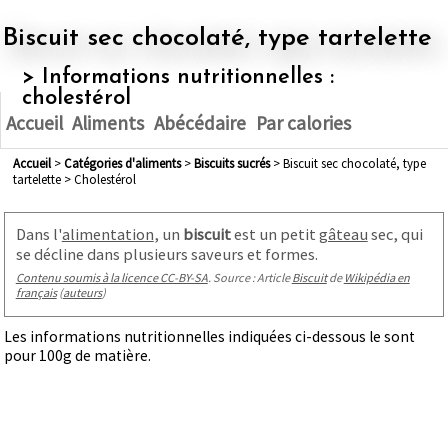
Biscuit sec chocolaté, type tartelette
> Informations nutritionnelles :
cholestérol
Accueil
Aliments
Abécédaire
Par calories
Accueil
>
Catégories d'aliments
>
biscuits sucrés
> Biscuit sec chocolaté, type
tartelette > Cholestérol
Dans l'
alimentation
, un
biscuit
est un petit
gâteau
sec, qui
se décline dans plusieurs saveurs et formes.
Contenu soumis à la licence CC-BY-SA
. Source : Article
Biscuit
de
Wikipédia en
français
(
auteurs
)
Les informations nutritionnelles indiquées ci-dessous le sont
pour 100g de matière.