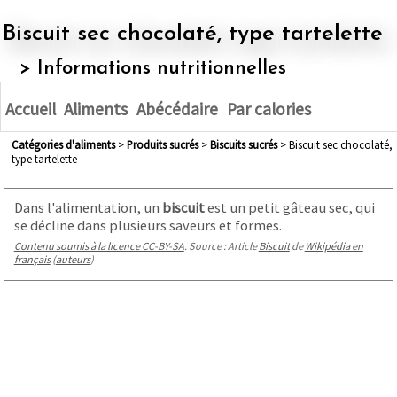
Biscuit sec chocolaté, type tartelette
> Informations nutritionnelles
Accueil
Aliments
Abécédaire
Par calories
Catégories d'aliments
>
produits sucrés
>
biscuits sucrés
> Biscuit sec chocolaté,
type tartelette
Dans l'
alimentation
, un
biscuit
est un petit
gâteau
sec, qui
se décline dans plusieurs saveurs et formes.
Contenu soumis à la licence CC-BY-SA
. Source : Article
Biscuit
de
Wikipédia en
français
(
auteurs
)