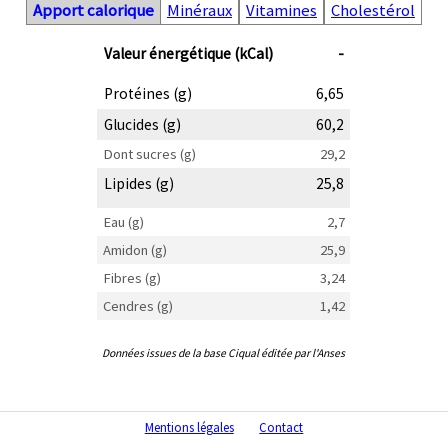
Apport calorique
Minéraux
Vitamines
Cholestérol
Valeur énergétique (kCal)
-
Protéines (g)
6,65
Glucides (g)
60,2
Dont sucres (g)
29,2
Lipides (g)
25,8
Eau (g)
2,7
Amidon (g)
25,9
Fibres (g)
3,24
Cendres (g)
1,42
Données issues de la base Ciqual éditée par l'Anses
Mentions légales
Contact