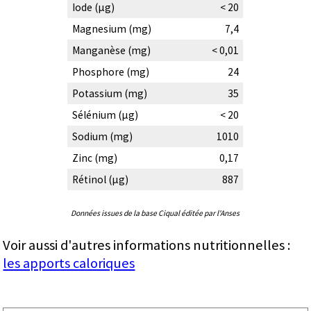
Iode (µg)
< 20
Magnesium (mg)
7,4
Manganèse (mg)
< 0,01
Phosphore (mg)
24
Potassium (mg)
35
Sélénium (µg)
< 20
Sodium (mg)
1010
Zinc (mg)
0,17
Rétinol (µg)
887
Données issues de la base Ciqual éditée par l'Anses
Voir aussi d'autres informations nutritionnelles :
les apports caloriques