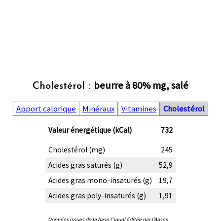
beurre à 80% mg, salé
Cholestérol :
Apport calorique
Minéraux
Vitamines
Cholestérol
Valeur énergétique (kCal)
732
Cholestérol (mg)
245
Acides gras saturés (g)
52,9
Acides gras mono-insaturés (g)
19,7
Acides gras poly-insaturés (g)
1,91
Données issues de la base Ciqual éditée par l'Anses