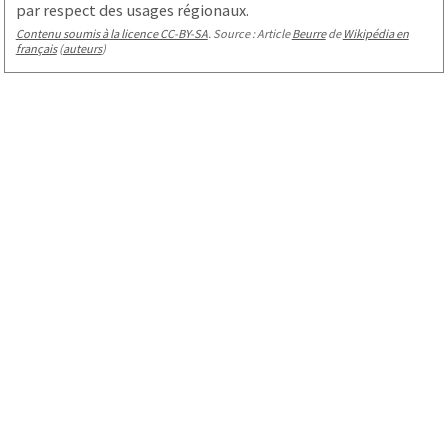
par respect des usages régionaux.
Contenu soumis à la licence CC-BY-SA
. Source : Article
Beurre
de
Wikipédia en
français
(
auteurs
)