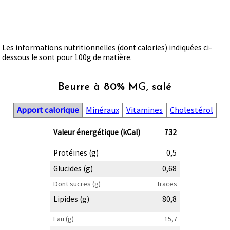
Les informations nutritionnelles (dont calories) indiquées ci-
dessous le sont pour 100g de matière.
Beurre à 80% MG, salé
Apport calorique
Minéraux
Vitamines
Cholestérol
Valeur énergétique (kCal)
732
Protéines (g)
0,5
Glucides (g)
0,68
Dont sucres (g)
traces
Lipides (g)
80,8
Eau (g)
15,7