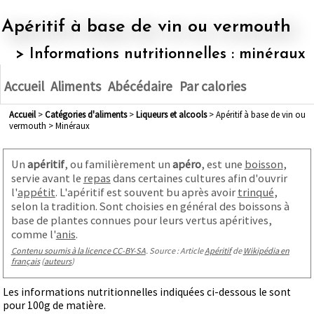
Apéritif à base de vin ou vermouth
> Informations nutritionnelles : minéraux
Accueil
Aliments
Abécédaire
Par calories
Accueil
>
Catégories d'aliments
>
liqueurs et alcools
> Apéritif à base de vin ou
vermouth > Minéraux
Un
apéritif
, ou familièrement un
apéro
, est une
boisson
,
servie avant le
repas
dans certaines cultures afin d'ouvrir
l'
appétit
. L'apéritif est souvent bu après avoir
trinqué
,
selon la tradition. Sont choisies en général des boissons à
base de plantes connues pour leurs vertus apéritives,
comme l'
anis
.
Contenu soumis à la licence CC-BY-SA
. Source : Article
Apéritif
de
Wikipédia en
français
(
auteurs
)
Les informations nutritionnelles indiquées ci-dessous le sont
pour 100g de matière.