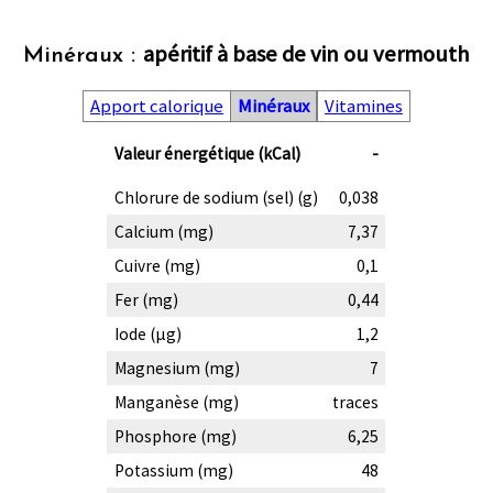
apéritif à base de vin ou vermouth
Minéraux :
Apport calorique
Minéraux
Vitamines
Valeur énergétique (kCal)
-
Chlorure de sodium (sel) (g)
0,038
Calcium (mg)
7,37
Cuivre (mg)
0,1
Fer (mg)
0,44
Iode (µg)
1,2
Magnesium (mg)
7
Manganèse (mg)
traces
Phosphore (mg)
6,25
Potassium (mg)
48