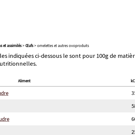
s et assimilés
>
œufs
> omelettes et autres ovoproduits
les indiquées ci-dessous le sont pour 100g de matièr
utritionnelles.
Aliment
kC
udre
3
5
oudre
6
2