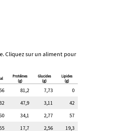
e. Cliquez sur un aliment pour
Protéines
Glucides
Lipides
al
(g)
(g)
(g)
56
81,2
7,73
0
82
47,9
3,11
42
60
34,1
2,77
57
55
17,7
2,56
19,3