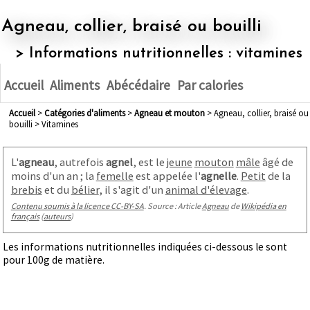
Agneau, collier, braisé ou bouilli
> Informations nutritionnelles : vitamines
Accueil
Aliments
Abécédaire
Par calories
Accueil
>
Catégories d'aliments
>
agneau et mouton
> Agneau, collier, braisé ou
bouilli > Vitamines
L'
agneau
, autrefois
agnel
, est le
jeune
mouton
mâle
âgé de
moins d'un an
; la
femelle
est appelée l'
agnelle
.
Petit
de la
brebis
et du
bélier
, il s'agit d'un
animal d'élevage
.
Contenu soumis à la licence CC-BY-SA
. Source : Article
Agneau
de
Wikipédia en
français
(
auteurs
)
Les informations nutritionnelles indiquées ci-dessous le sont
pour 100g de matière.