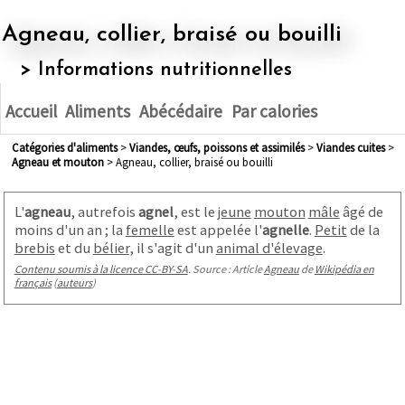
Agneau, collier, braisé ou bouilli
> Informations nutritionnelles
Accueil
Aliments
Abécédaire
Par calories
Catégories d'aliments
>
viandes, œufs, poissons et assimilés
>
viandes cuites
>
agneau et mouton
> Agneau, collier, braisé ou bouilli
L'
agneau
, autrefois
agnel
, est le
jeune
mouton
mâle
âgé de
moins d'un an
; la
femelle
est appelée l'
agnelle
.
Petit
de la
brebis
et du
bélier
, il s'agit d'un
animal d'élevage
.
Contenu soumis à la licence CC-BY-SA
. Source : Article
Agneau
de
Wikipédia en
français
(
auteurs
)