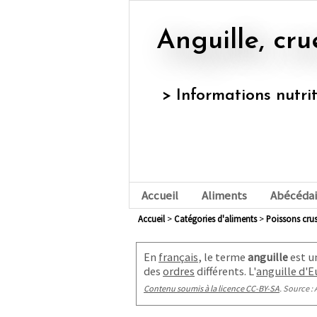
Anguille, cru
> Informations nutri
Accueil
Aliments
Abécédai
Accueil
>
Catégories d'aliments
>
poissons cru
En
français
, le terme
anguille
est u
des
ordres
différents. L'
anguille d'
Contenu soumis à la licence CC-BY-SA
. Source : 