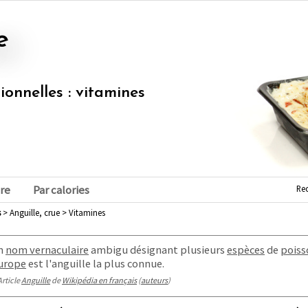
e
tionnelles : vitamines
Re
re
Par calories
s
> Anguille, crue > Vitamines
n
nom vernaculaire
ambigu désignant plusieurs
espèces
de
poiss
Europe
est l'anguille la plus connue.
Article
Anguille
de
Wikipédia en français
(
auteurs
)