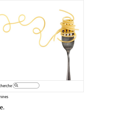
cherche
mines
e.