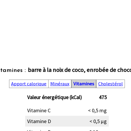
barre à la noix de coco, enrobée de choc
itamines :
Apport calorique
Minéraux
Vitamines
Cholestérol
Valeur énergétique (kCal)
475
Vitamine C
< 0,5 mg
Vitamine D
< 0,5 µg