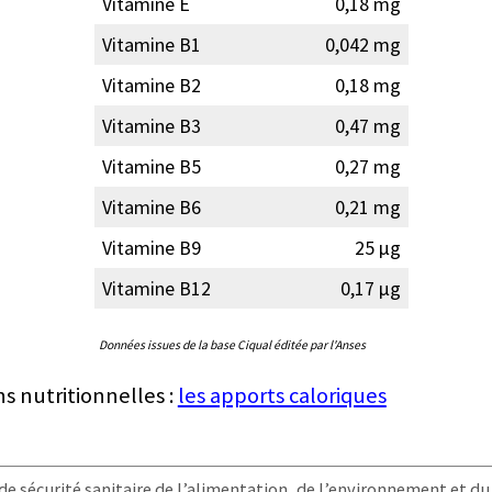
Vitamine E
0,18 mg
Vitamine B1
0,042 mg
Vitamine B2
0,18 mg
Vitamine B3
0,47 mg
Vitamine B5
0,27 mg
Vitamine B6
0,21 mg
Vitamine B9
25 µg
Vitamine B12
0,17 µg
Données issues de la base Ciqual éditée par l'Anses
ns nutritionnelles :
les apports caloriques
e sécurité sanitaire de l’alimentation, de l’environnement et du t